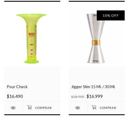
10
%
OFF
Pour Check
Jigger Slim 15 Ml. / 30 Ml.
$16.490
$16.999
$18.900