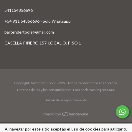
541154856696
+54 911 54856696 - Solo Whatsapp
bartendertools@gmail.com
CASELLA PIÑERO 157. LOCAL O. PISO 1
Copyright Bartender Tools - 2026. Todos los derechos reservados.
Defensa de las y los consumidores. Para reclamos
ingresá acá.
Botón de arrepentimiento
Al navegar por este sitio
aceptás el uso de cookies
para agilizar tu